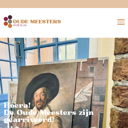
Hoera!
De Oude Meesters zijn
gearriveerd!