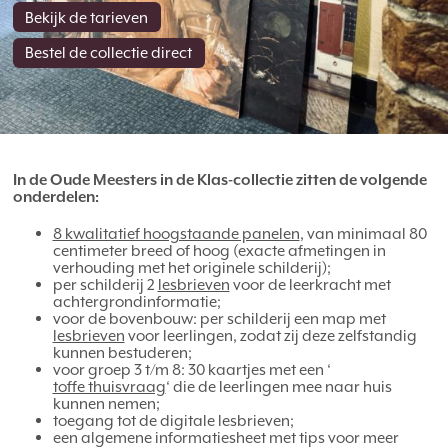
Bekijk de tarieven
Bestel de collectie direct
In de Oude Meesters in de Klas-collectie zitten de volgende
onderdelen:
8 kwalitatief hoogstaande panelen
, van minimaal 80
centimeter breed of hoog (exacte afmetingen in
verhouding met het originele schilderij);
per schilderij 2
lesbrieven
voor de leerkracht met
achtergrondinformatie;
voor de bovenbouw: per schilderij een map met
lesbrieven
voor leerlingen, zodat zij deze zelfstandig
kunnen bestuderen;
voor groep 3 t/m 8: 30 kaartjes met een ‘
toffe thuisvraag
‘ die de leerlingen mee naar huis
kunnen nemen;
toegang tot de digitale lesbrieven;
een algemene informatiesheet met tips voor meer