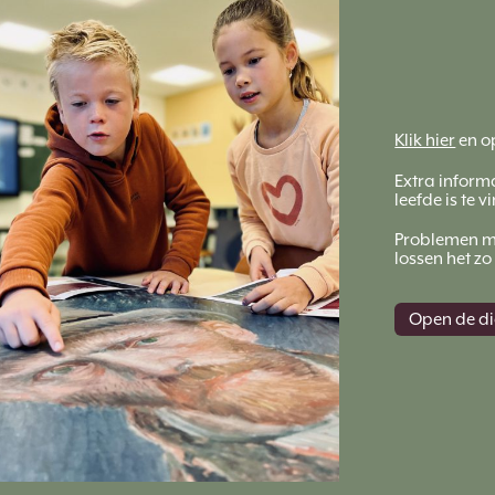
Klik hier
en op
Extra informa
leefde is te v
Problemen me
lossen het z
Open de dig