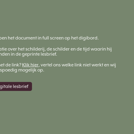
en het document in full screen op het digibord.
tie over het schilderij, de schilder en de tijd waarin hij
inden in de geprinte lesbrief.
t de link?
Klik hier
, vertel ons welke link niet werkt en wij
o spoedig mogelijk op.
itale lesbrief