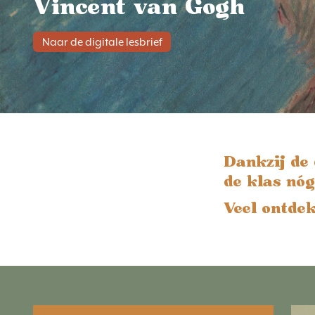
Vincent van Gogh
Naar de digitale lesbrief
Dankzij de 
de klas nó
Veel ontdek